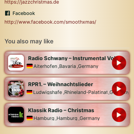
https://jazzchristmas.de
Facebook
http://www.facebook.com/smoothxmas/
You also may like
Radio Schwany – Instrumental Volksmusik
Aiterhofen
,
Bavaria
,
Germany
RPR1. – Weihnachtslieder
Ludwigshafen
,
Rhineland-Palatinate
,
Germany
Klassik Radio – Christmas
Hamburg
,
Hamburg
,
Germany