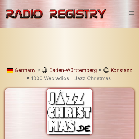
Skip
to
Tog
content
men
Germany
Baden-Württemberg
Konstanz
1000 Webradios – Jazz Christmas