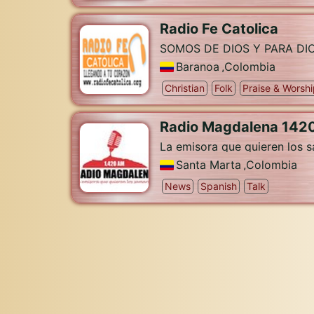
Radio Fe Catolica
SOMOS DE DIOS Y PARA DI
Baranoa
,
Colombia
Christian
Folk
Praise & Worsh
Radio Magdalena 142
La emisora que quieren los 
Santa Marta
,
Colombia
News
Spanish
Talk