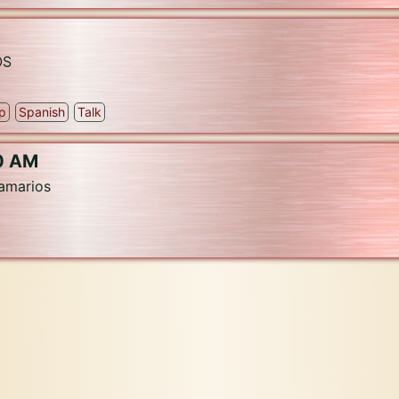
OS
ip
Spanish
Talk
0 AM
samarios