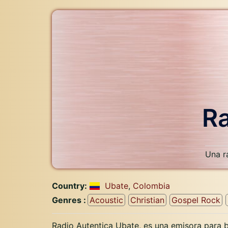
Ra
Una r
Country:
Ubate
,
Colombia
Genres :
Acoustic
Christian
Gospel Rock
Radio Autentica Ubate, es una emisora para b