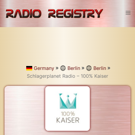
Skip
to
Tog
content
men
Germany
Berlin
Berlin
Schlagerplanet Radio – 100% Kaiser