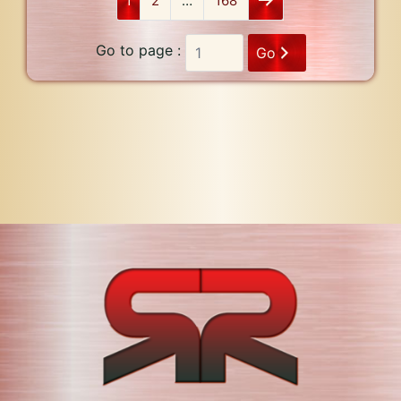
1
2
…
168
Go to page :
Go