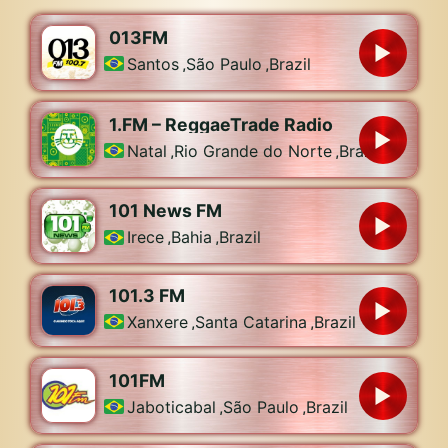
013FM
Santos
,
São Paulo
,
Brazil
1.FM – ReggaeTrade Radio
Natal
,
Rio Grande do Norte
,
Brazil
101 News FM
Irece
,
Bahia
,
Brazil
101.3 FM
Xanxere
,
Santa Catarina
,
Brazil
101FM
Jaboticabal
,
São Paulo
,
Brazil