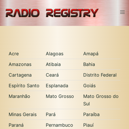
Skip
to
Tog
content
men
Acre
Alagoas
Amapá
Amazonas
Atibaia
Bahia
Cartagena
Ceará
Distrito Federal
Espírito Santo
Esplanada
Goiás
Maranhão
Mato Grosso
Mato Grosso do
Sul
Minas Gerais
Pará
Paraíba
Paraná
Pernambuco
Piauí