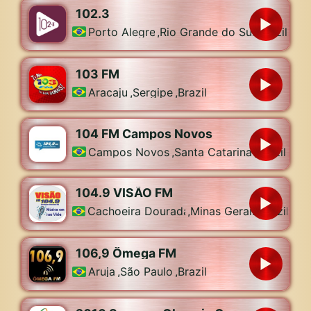
102.3
Porto Alegre
,
Rio Grande do Sul
,
Brazil
103 FM
Aracaju
,
Sergipe
,
Brazil
104 FM Campos Novos
Campos Novos
,
Santa Catarina
,
Brazil
104.9 VISÃO FM
Cachoeira Dourada
,
Minas Gerais
,
Brazil
106,9 Ômega FM
Aruja
,
São Paulo
,
Brazil