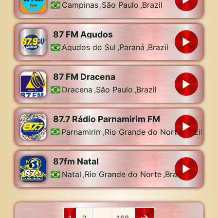
Campinas
,
São Paulo
,
Brazil
87 FM Agudos
Agudos do Sul
,
Paraná
,
Brazil
87 FM Dracena
Dracena
,
São Paulo
,
Brazil
87.7 Rádio Parnamirim FM
Parnamirim
,
Rio Grande do Norte
,
Brazil
87fm Natal
Natal
,
Rio Grande do Norte
,
Brazil