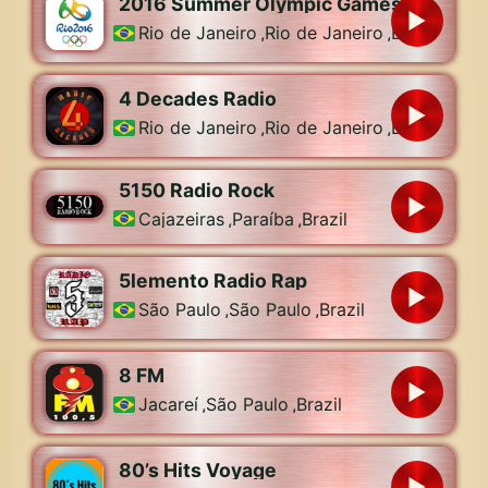
2016 Summer Olympic Games
Rio de Janeiro
,
Rio de Janeiro
,
Brazil
4 Decades Radio
Rio de Janeiro
,
Rio de Janeiro
,
Brazil
5150 Radio Rock
Cajazeiras
,
Paraíba
,
Brazil
5lemento Radio Rap
São Paulo
,
São Paulo
,
Brazil
8 FM
Jacareí
,
São Paulo
,
Brazil
80’s Hits Voyage