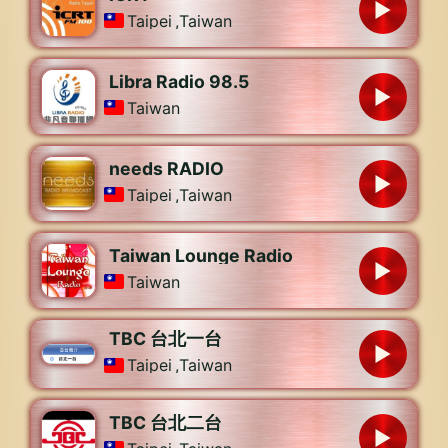
Taipei
,
Taiwan
Libra Radio 98.5
Taiwan
needs RADIO
Taipei
,
Taiwan
Taiwan Lounge Radio
Taiwan
TBC 台北一台
Taipei
,
Taiwan
TBC 台北二台