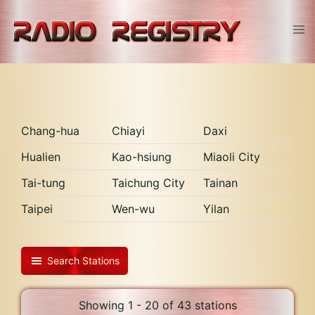
Skip
to
Tog
content
men
Chang-hua
Chiayi
Daxi
Hualien
Kao-hsiung
Miaoli City
Tai-tung
Taichung City
Tainan
Taipei
Wen-wu
Yilan
Search Stations
Showing 1 - 20 of 43 stations