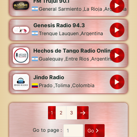
FM Trujui 90.1
General Sarmiento
,
La Rioja
,
Argentina
Genesis Radio 94.3
Trenque Lauquen
,
Argentina
Hechos de Tango Radio Online
Gualeguay
,
Entre Rios
,
Argentina
Jindo Radio
Prado
,
Tolima
,
Colombia
1
2
3
Go to page :
Go