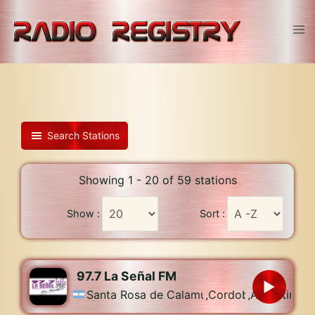
Skip
to
Tog
content
men
Search Stations
Showing 1 - 20 of 59 stations
Show :
Sort :
97.7 La Señal FM
Santa Rosa de Calamuchita
,
Cordoba
,
Argentina