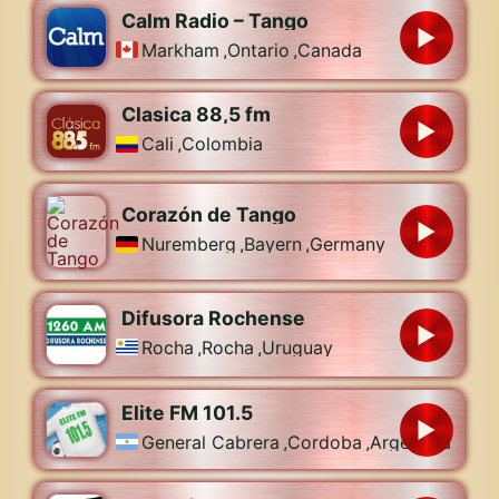
Calm Radio – Tango
Markham
,
Ontario
,
Canada
Clasica 88,5 fm
Cali
,
Colombia
Corazón de Tango
Nuremberg
,
Bayern
,
Germany
Difusora Rochense
Rocha
,
Rocha
,
Uruguay
Elite FM 101.5
General Cabrera
,
Cordoba
,
Argentina