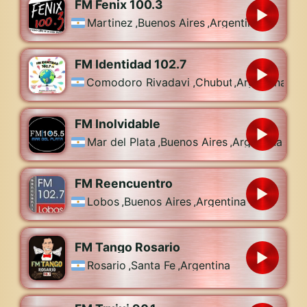
FM Fenix 100.3
Martinez
,
Buenos Aires
,
Argentina
FM Identidad 102.7
Comodoro Rivadavia
,
Chubut
,
Argentina
FM Inolvidable
Mar del Plata
,
Buenos Aires
,
Argentina
FM Reencuentro
Lobos
,
Buenos Aires
,
Argentina
FM Tango Rosario
Rosario
,
Santa Fe
,
Argentina