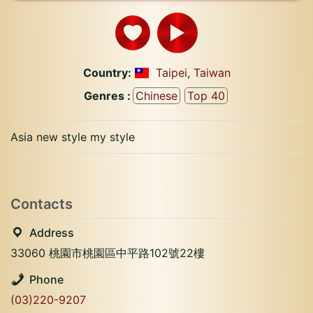
Country:
Taipei
,
Taiwan
Genres :
Chinese
Top 40
Asia new style my style
Contacts
Address
33060 桃園市桃園區中平路102號22樓
Phone
(03)220-9207