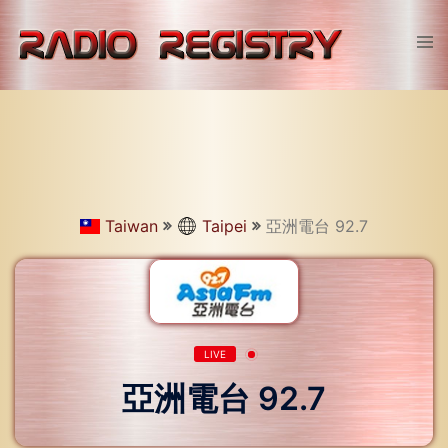
Skip
to
Tog
content
men
Taiwan
Taipei
亞洲電台 92.7
LIVE
亞洲電台 92.7