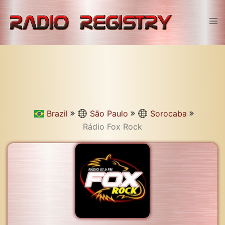
Skip
to
Tog
content
men
Brazil
São Paulo
Sorocaba
Rádio Fox Rock