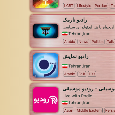
LGBT
Lifestyle
Persian
Ta
رادیو نارمک
رادیوئی برای ایرانیان ازادیخوا
Tehran
,
Iran
Arabic
News
Politics
Talk
رادیو نمایش
Tehran
,
Iran
Arabic
Folk
Hits
رودی موسیقی – رودیو 
Live with Rodio
Tehran
,
Iran
Asian
Middle Eastern
Persi