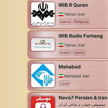
IRIB R Quran
Tehran
,
Iran
Islamic
Religious
IRIB Radio Farhang
Tehran
,
Iran
Arabic
Islamic
Mahabad
Mahabad
,
Iran
Local
Nava7 Persian & Iran
موسیقی جنوب و نواحی ایران