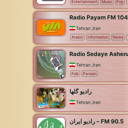
Entertainment
Music
Pop
Radio Payam FM 104
Tehran
,
Iran
Arabic
Information
News
Radio Sedaye Ashen
Tehran
,
Iran
Folk
Persian
راديو گلها
Tehran
,
Iran
رادیو ایران – FM 90.5