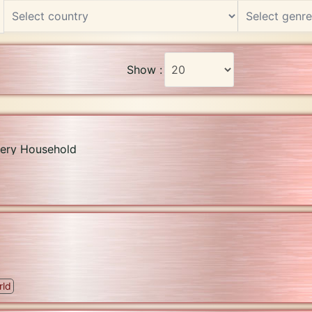
Show :
very Household
rld