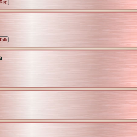
Rap
Talk
a