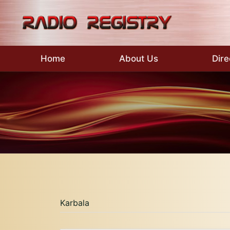
Skip
to
content
Home
About Us
Dire
Karbala