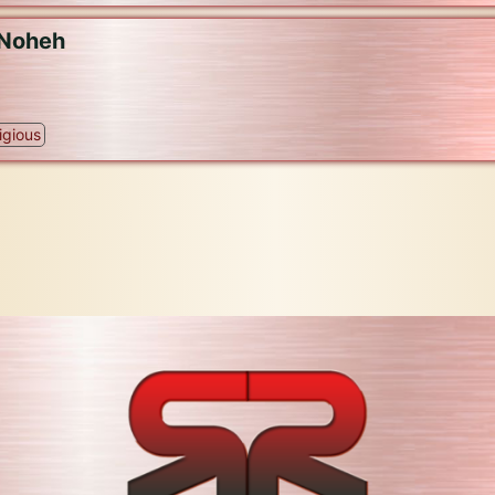
Rodio Noheh
igious